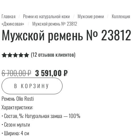
Главная
/
Ремни из натуральной кожи
/
Мужские ремни
/
Коллекция
«Джинсовая»
/
Мужской ремень № 23812
Мужской ремень № 23812
(
12
отзывов клиентов)
Рейтинг
12
4.92
из 5
Первоначальная цена составляла 6 70
Текущая цена: 3 591,00 ₽.
6 700,00
₽
3 591,00
₽
на основе
опроса
пользователей
В КОРЗИНУ
Ремень Olio Rosti
Характеристики:
• Состав, %: Натуральная замша — 100%
• Сезон: мульти
• Ширина: 4 см