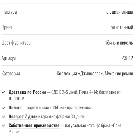
Фактура
гладкая замша
Принт
однотонный
Цвет фурнитуры
тёмный никель
Артикул
23812
Категории
Коллекция «Джинсовая»
,
Мужские ремни
Доставка по России
— СДЭК 2–5 дней, Почта 4–14; бесплатно от
10 000 ₽.
Оплата
— картой онлайн, СБП или при получении.
Возврат 7 дней
и гарантия фабрики 30 дней.
Собственное производство
— натуральная кожа, фабрика «Олио
Рости».