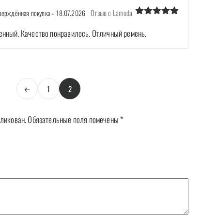
Отзыв с Lamoda
ерждённая покупка
–
18.07.2026
Оценка
5
из 5
енный. Качество понравилось. Отличный ремень.
←
1
2
бликован.
Обязательные поля помечены
*