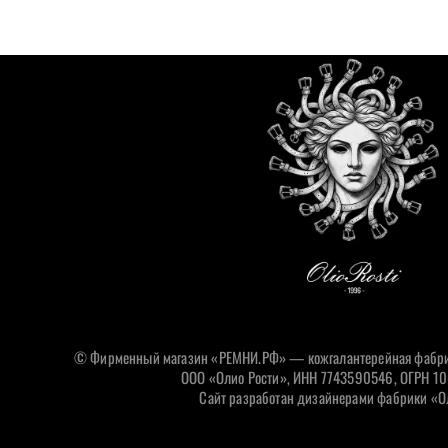
© Фирменный магазин «РЕМНИ.РФ» — кожгалантерейная фабри
ООО «Олио Рости», ИНН 7743590546, ОГРН 1
Сайт разработан дизайнерами фабрики «О