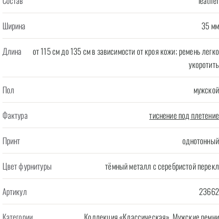
Состав
leather
Ширина
35 мм
Длина
от 115 см до 135 см в зависимости от кроя кожи; ремень легко
укоротить
Пол
мужской
Фактура
тиснение под плетение
Принт
однотонный
Цвет фурнитуры
тёмный металл с серебристой перекл
Артикул
23662
Категории
Коллекция «Классическая»
,
Мужские ремни