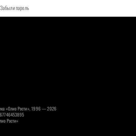
Забыли пароль
ка «Олио Рости», 1996 — 2026
067746453895
лио Рости»