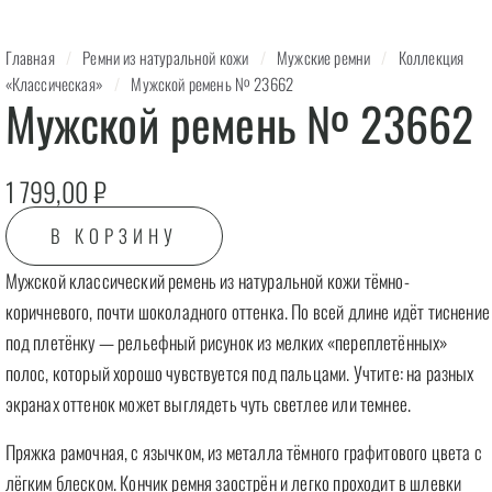
Главная
/
Ремни из натуральной кожи
/
Мужские ремни
/
Коллекция
«Классическая»
/
Мужской ремень № 23662
Мужской ремень № 23662
1 799,00
₽
В КОРЗИНУ
Мужской классический ремень из натуральной кожи тёмно-
коричневого, почти шоколадного оттенка. По всей длине идёт тиснение
под плетёнку — рельефный рисунок из мелких «переплетённых»
полос, который хорошо чувствуется под пальцами. Учтите: на разных
экранах оттенок может выглядеть чуть светлее или темнее.
Пряжка рамочная, с язычком, из металла тёмного графитового цвета с
лёгким блеском. Кончик ремня заострён и легко проходит в шлевки