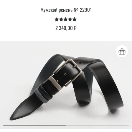
Мужской ремень № 22901
Оценка
2 340,00
₽
4.94
из 5