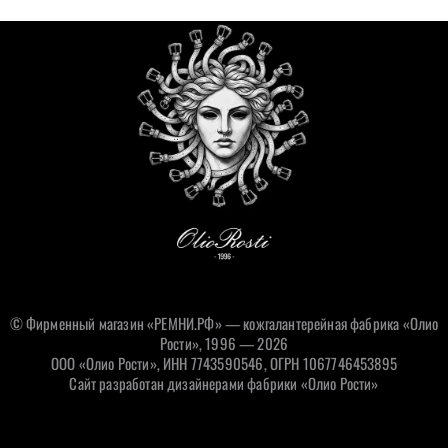
© Фирменный магазин «РЕМНИ.РФ» — кожгалантерейная фабрика «Олио
Рости», 1996 — 2026
ООО «Олио Рости», ИНН 7743590546, ОГРН 1067746453895
Сайт разработан дизайнерами фабрики «Олио Рости»