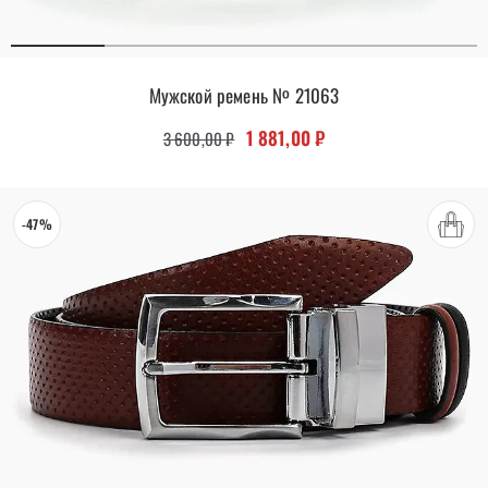
Мужской ремень № 21063
Первоначальная цена составляла 
Текущая цена: 1 881,00
1 881,00
₽
3 600,00
₽
-47%