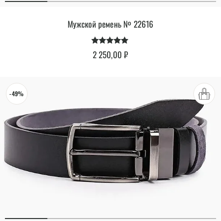
Мужской ремень № 22616
Оценка
2 250,00
₽
4.88
из 5
-49%