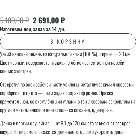
Первоначальная цена составляла 5 100
Текущая цена: 2 691,00 ₽.
5 100,00
₽
2 691,00
₽
Изготовим под заказ за 14 дн.
В КОРЗИНУ
Узкий женский ремень из натуральной кожи (100%), ширина — 20 мм.
Цвет чёрный, поверхность гладкая, с лёгкой естественной мереёй,
кончик заострён.
Отверстия по всей рабочей части усилены металлическими люверсами
серебристого цвета — они и задают характер ремня. Пряжка
прямоугольная, со скруглёнными углами, в тон люверсам, закреплена на
круглом металлическом винте; шлевка кожаная, одинарная.
Длина в партии случайная — от 90 до 120 см, это зависит от раскроя
шкуры. Если ремень окажется длинным, его легко укоротить дома: