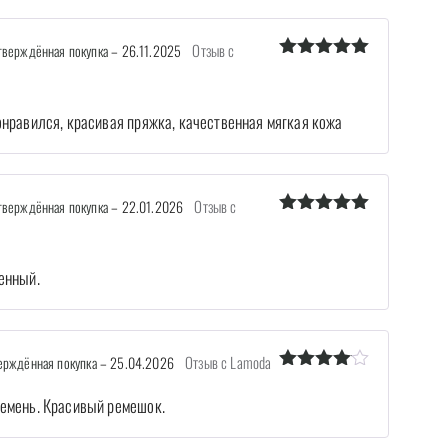
Отзыв с
верждённая покупка
–
26.11.2025
Оценка
5
из 5
онравился, красивая пряжка, качественная мягкая кожа
Отзыв с
верждённая покупка
–
22.01.2026
Оценка
5
из 5
енный.
Отзыв с Lamoda
рждённая покупка
–
25.04.2026
Оценка
4
из 5
емень. Красивый ремешок.