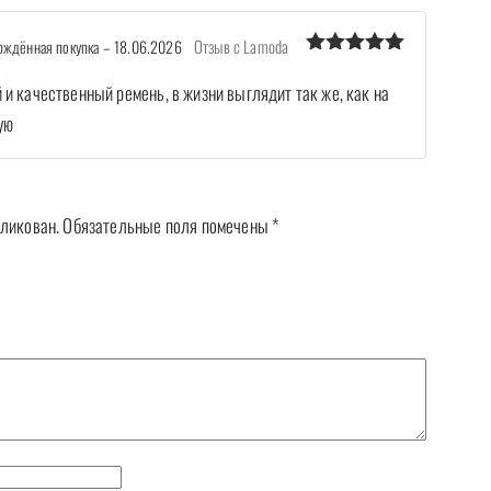
Отзыв с Lamoda
ждённая покупка
–
18.06.2026
Оценка
5
из 5
и качественный ремень, в жизни выглядит так же, как на
ую
бликован.
Обязательные поля помечены
*