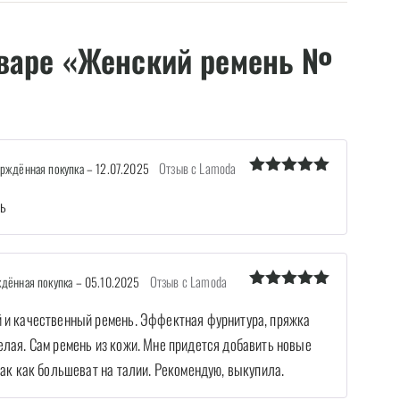
варе «Женский ремень №
Отзыв с Lamoda
рждённая покупка
–
12.07.2025
Оценка
5
из 5
ь
Отзыв с Lamoda
дённая покупка
–
05.10.2025
Оценка
5
из 5
 и качественный ремень. Эффектная фурнитура, пряжка
елая. Сам ремень из кожи. Мне придется добавить новые
так как большеват на талии. Рекомендую, выкупила.