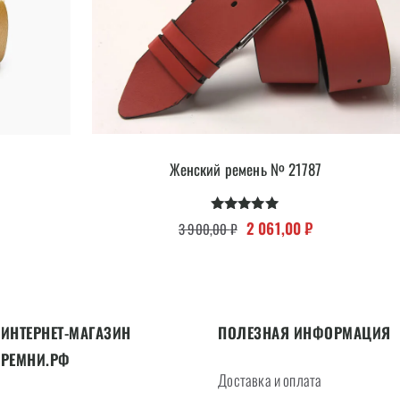
Женский ремень № 21787
я цена составляла 7 800,00 ₽.
ущая цена: 4 131,00 ₽.
Оценка
Первоначальная цена сост
Текущая цена: 
2 061,00
₽
3 900,00
₽
4.82
из 5
ИНТЕРНЕТ-МАГАЗИН
ПОЛЕЗНАЯ ИНФОРМАЦИЯ
РЕМНИ.РФ
Доставка и оплата