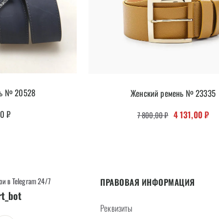
нь № 20528
Женский ремень № 23335
Первоначальна
Тек
00
₽
4 131,00
₽
7 800,00
₽
зи в Telegram 24/7
ПРАВОВАЯ ИНФОРМАЦИЯ
rt_bot
Реквизиты