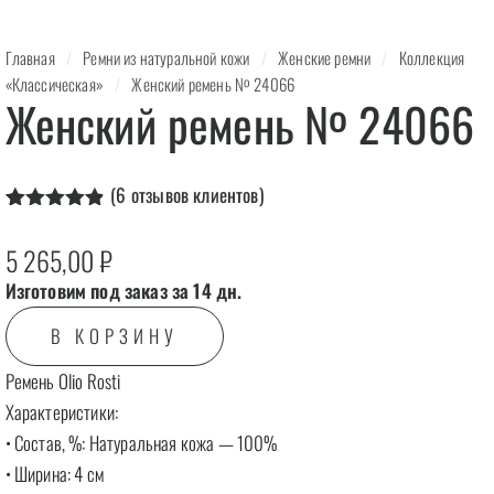
Главная
/
Ремни из натуральной кожи
/
Женские ремни
/
Коллекция
«Классическая»
/
Женский ремень № 24066
Женский ремень № 24066
(
6
отзывов клиентов)
Рейтинг
6
4.83
из 5
5 265,00
₽
на основе
опроса
Изготовим под заказ за 14 дн.
пользователей
В КОРЗИНУ
Ремень Olio Rosti
Характеристики:
• Состав, %: Натуральная кожа — 100%
• Ширина: 4 см