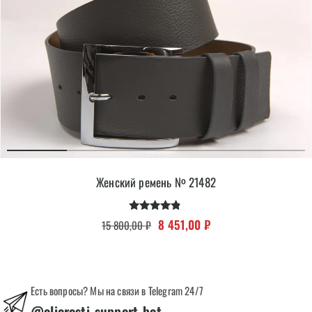
Женский ремень № 21482
Оценка
Первоначальная цена составляла 
Текущая цена: 8 451,0
8 451,00
₽
15 800,00
₽
4.67
из 5
Есть вопросы? Мы на связи в Telegram 24/7
@oliorosti_support_bot