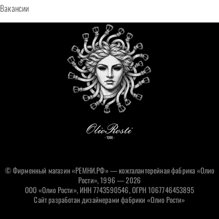
Вакансии
© Фирменный магазин «РЕМНИ.РФ» — кожгалантерейная фабрика «Олио
Рости», 1996 — 2026
ООО «Олио Рости», ИНН 7743590546, ОГРН 1067746453895
Сайт разработан дизайнерами фабрики «Олио Рости»