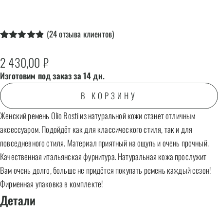
(
24
отзыва клиентов)
Рейтинг
24
4.83
из 5
2 430,00
₽
на основе
опроса
Изготовим под заказ за 14 дн.
пользователей
В КОРЗИНУ
Женский ремень Olio Rosti из натуральной кожи станет отличным
аксессуаром. Подойдёт как для классического стиля, так и для
повседневного стиля. Материал приятный на ощупь и очень прочный.
Качественная итальянская фурнитура. Натуральная кожа прослужит
Вам очень долго, больше не придётся покупать ремень каждый сезон!
Фирменная упаковка в комплекте!
Детали