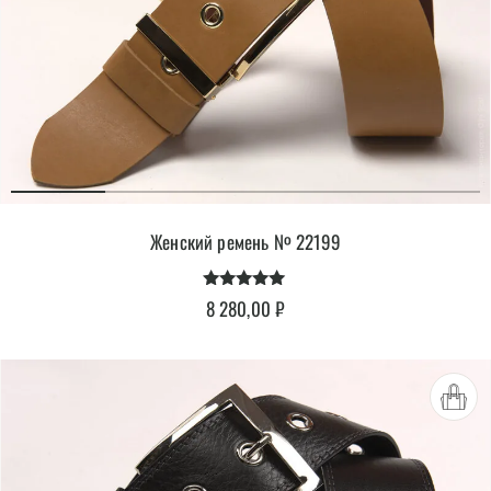
Женский ремень № 22199
Оценка
8 280,00
₽
4.90
из 5