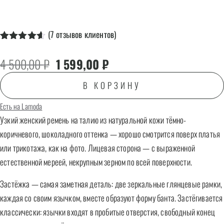
(
7
отзывов клиентов)
Рейтинг
7
4.57
из 5
Первоначальная цена составляла 4 50
Текущая цена: 1 599,00 ₽.
4 500,00
₽
1 599,00
₽
на основе
опроса
пользователей
В КОРЗИНУ
Есть на Lamoda
Узкий женский ремень на талию из натуральной кожи тёмно-
коричневого, шоколадного оттенка — хорошо смотрится поверх платья
или трикотажа, как на фото. Лицевая сторона — с выраженной
естественной мереей, некрупным зерном по всей поверхности.
Застёжка — самая заметная деталь: две зеркальные глянцевые рамки,
каждая со своим язычком, вместе образуют форму банта. Застёгивается
классически: язычки входят в пробитые отверстия, свободный конец