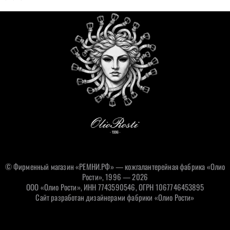
© Фирменный магазин «РЕМНИ.РФ» — кожгалантерейная фабрика «Олио
Рости», 1996 — 2026
ООО «Олио Рости», ИНН 7743590546, ОГРН 1067746453895
Сайт разработан дизайнерами фабрики «Олио Рости»