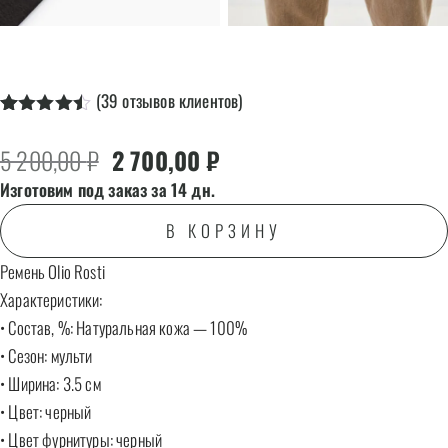
(
39
отзывов клиентов)
Рейтинг
39
4.49
из 5
Первоначальная цена составляла 5 20
Текущая цена: 2 700,00 ₽.
5 200,00
₽
2 700,00
₽
на основе
опроса
Изготовим под заказ за 14 дн.
пользователей
В КОРЗИНУ
Ремень Olio Rosti
Характеристики:
• Состав, %: Натуральная кожа — 100%
• Сезон: мульти
• Ширина: 3.5 см
• Цвет: черный
• Цвет фурнитуры: черный