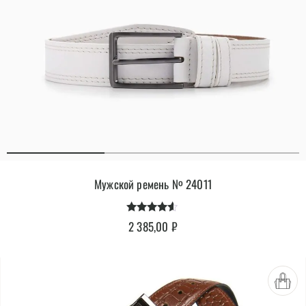
Мужской ремень № 24011
Оценка
2 385,00
₽
4.40
из 5