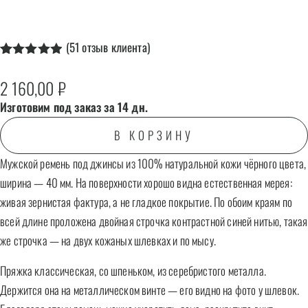
(
51
отзыв клиента)
Рейтинг
51
4.90
из 5
2 160,00
₽
на основе
опроса
Изготовим под заказ за 14 дн.
пользователя
В КОРЗИНУ
Мужской ремень под джинсы из 100% натуральной кожи чёрного цвета,
ширина — 40 мм. На поверхности хорошо видна естественная мерея:
живая зернистая фактура, а не гладкое покрытие. По обоим краям по
всей длине проложена двойная строчка контрастной синей нитью, такая
же строчка — на двух кожаных шлевках и по мысу.
Пряжка классическая, со шпеньком, из серебристого металла.
Держится она на металлическом винте — его видно на фото у шлевок.