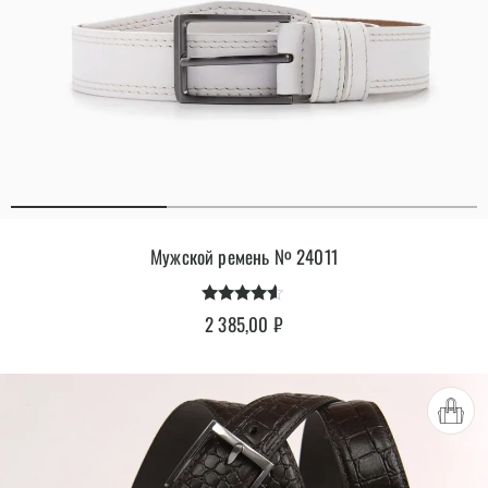
Мужской ремень № 24011
Оценка
2 385,00
₽
4.40
из 5