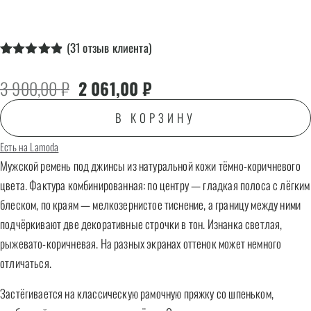
(
31
отзыв клиента)
Рейтинг
31
4.87
из 5
Первоначальная цена составляла 3 90
Текущая цена: 2 061,00 ₽.
3 900,00
₽
2 061,00
₽
на основе
опроса
пользователя
В КОРЗИНУ
Есть на Lamoda
Мужской ремень под джинсы из натуральной кожи тёмно-коричневого
цвета. Фактура комбинированная: по центру — гладкая полоса с лёгким
блеском, по краям — мелкозернистое тиснение, а границу между ними
подчёркивают две декоративные строчки в тон. Изнанка светлая,
рыжевато-коричневая. На разных экранах оттенок может немного
отличаться.
Застёгивается на классическую рамочную пряжку со шпеньком,