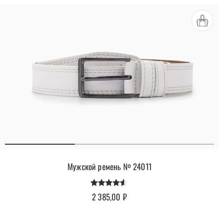
Мужской ремень № 24011
Оценка
2 385,00
₽
4.40
из 5