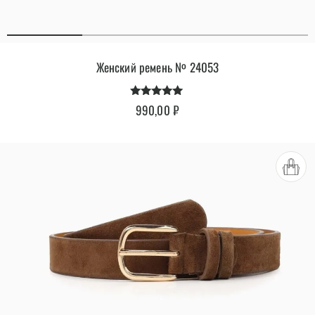
Женский ремень № 24053
Оценка
990,00
₽
4.86
из 5