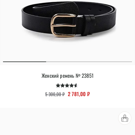
Женский ремень № 23851
Оценка
Первоначальная цена составляла 
Текущая цена: 2 781,00
2 781,00
₽
5 300,00
₽
4.38
из 5