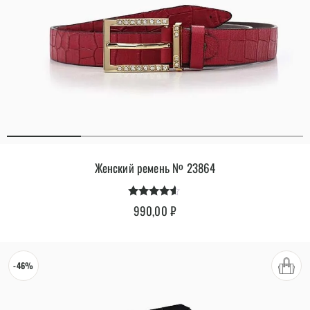
Женский ремень № 23864
Оценка
990,00
₽
4.40
из 5
-46%