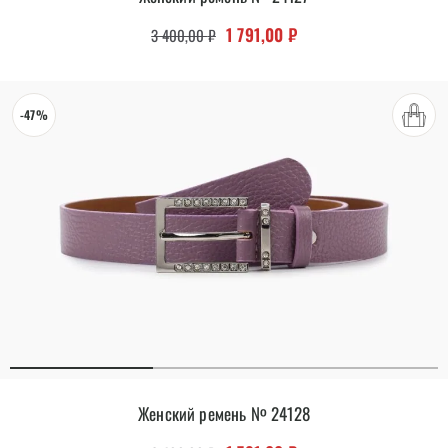
Первоначальная цена составляла 
Текущая цена: 1 791,00
1 791,00
₽
3 400,00
₽
-47%
Женский ремень № 24128