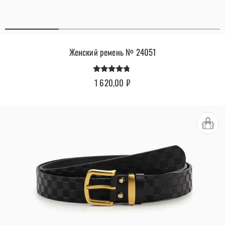
Женский ремень № 24051
Оценка
1 620,00
₽
4.62
из 5