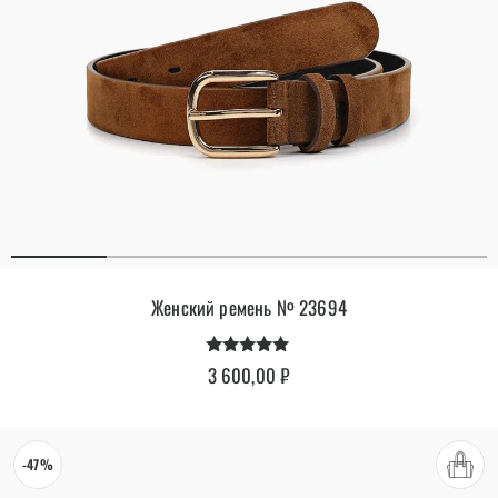
Женский ремень № 23694
Оценка
3 600,00
₽
4.79
из 5
-47%