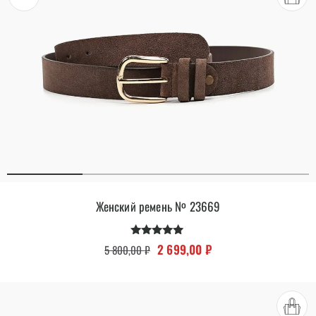
Женский ремень № 23669
Оценка
Первоначальная цена составляла 
Текущая цена: 2 699,0
2 699,00
₽
5 800,00
₽
4.83
из 5