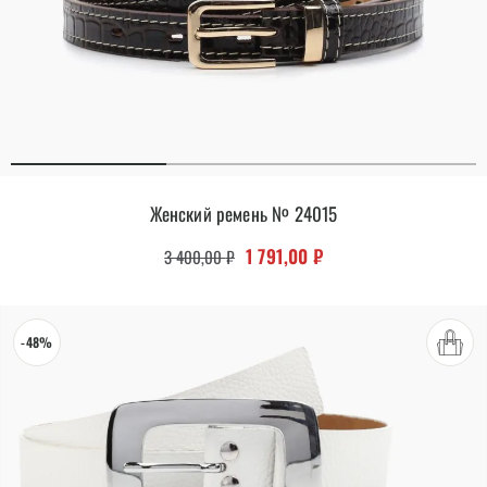
Женский ремень № 24015
Первоначальная цена составляла 
Текущая цена: 1 791,00
1 791,00
₽
3 400,00
₽
-48%