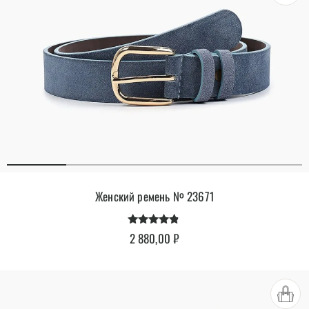
Женский ремень № 23671
Оценка
2 880,00
₽
4.68
из 5