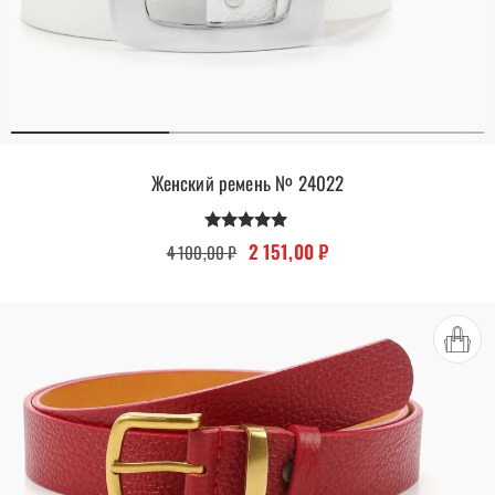
Женский ремень № 24022
Оценка
Первоначальная цена составляла 
Текущая цена: 2 151,00
2 151,00
₽
4 100,00
₽
5.00
из 5