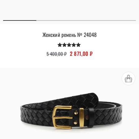
Женский ремень № 24048
Оценка
Первоначальная цена составляла 
Текущая цена: 2 871,00
2 871,00
₽
5 400,00
₽
5.00
из 5