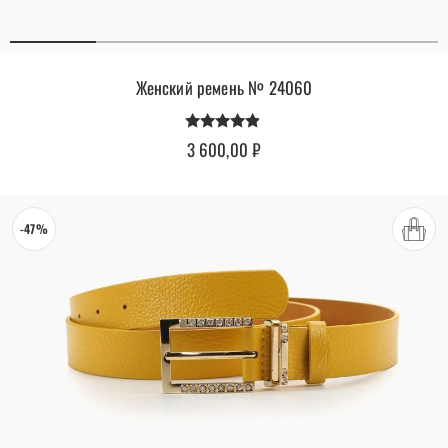
Женский ремень № 24060
Оценка
3 600,00
₽
4.70
из 5
-47%