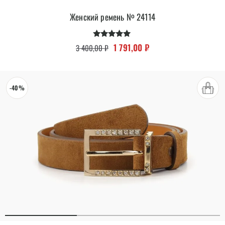
Женский ремень № 24114
Оценка
Первоначальная цена составляла 
Текущая цена: 1 791,00
1 791,00
₽
3 400,00
₽
5.00
из 5
-40%