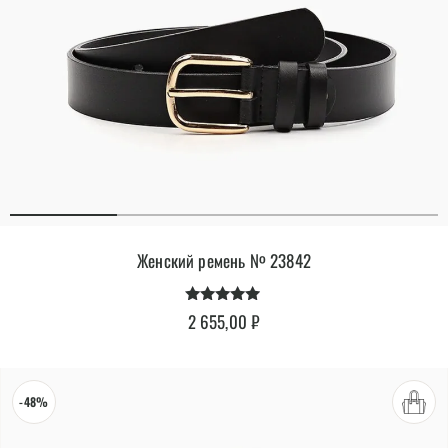
Женский ремень № 23842
Оценка
2 655,00
₽
4.76
из 5
-48%