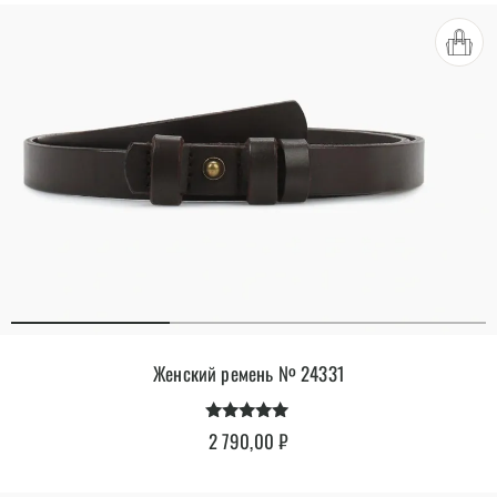
Женский ремень № 24331
Оценка
2 790,00
₽
4.92
из 5