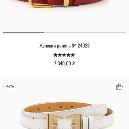
Женский ремень № 24023
Оценка
2 340,00
₽
4.71
из 5
-48%