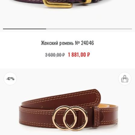
Женский ремень № 24046
Первоначальная цена составляла 
Текущая цена: 1 881,00
1 881,00
₽
3 600,00
₽
-47%