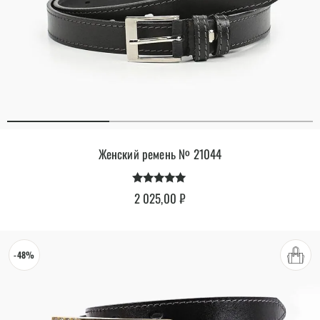
Женский ремень № 21044
Оценка
2 025,00
₽
4.88
из 5
-48%