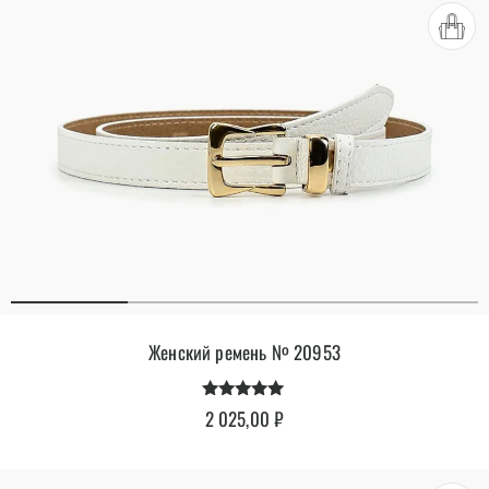
Женский ремень № 20953
Оценка
2 025,00
₽
4.79
из 5