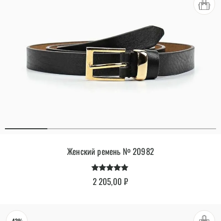
Женский ремень № 20982
Оценка
2 205,00
₽
4.90
из 5
-43%