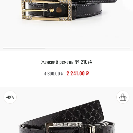
Женский ремень № 21074
Первоначальная цена составляла 
Текущая цена: 2 241,00
2 241,00
₽
4 300,00
₽
-49%