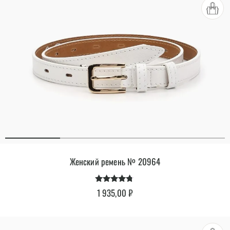
Женский ремень № 20964
Оценка
1 935,00
₽
4.62
из 5