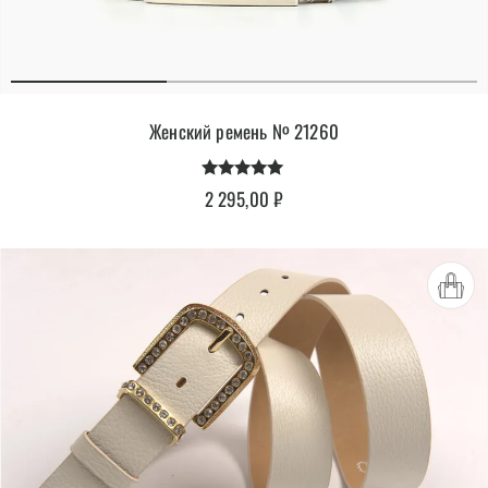
Женский ремень № 21260
Оценка
2 295,00
₽
4.85
из 5