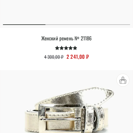
Женский ремень № 21186
Оценка
Первоначальная цена составляла 
Текущая цена: 2 241,00
2 241,00
₽
4 300,00
₽
4.75
из 5