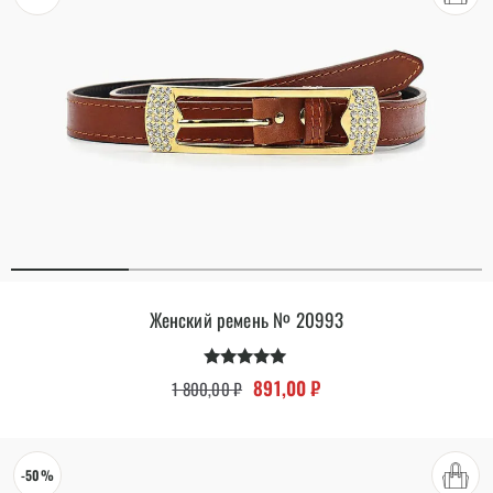
Женский ремень № 20993
Оценка
Первоначальная цена составляла
Текущая цена: 891,00 ₽.
891,00
₽
1 800,00
₽
5.00
из 5
-50%